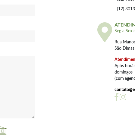
(12) 301
ATENDI
Seg a Sex 
Rua Manoel
São Dimas 
Atendiment
Após horár
domingos
(com agen
contato@es