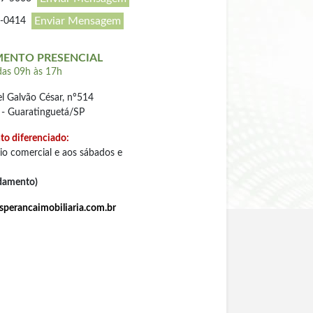
Enviar Mensagem
3-0414
MENTO PRESENCIAL
das 09h às 17h
 Galvão César, nº514
- Guaratinguetá/SP
o diferenciado:
io comercial e aos sábados e
damento)
perancaimobiliaria.com.br