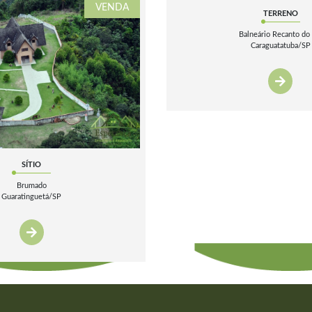
VENDA
TERRENO
Balneário Recanto do 
Caraguatatuba/SP
SÍTIO
Brumado
Guaratinguetá/SP