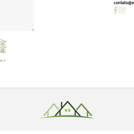
contato@es
ar o